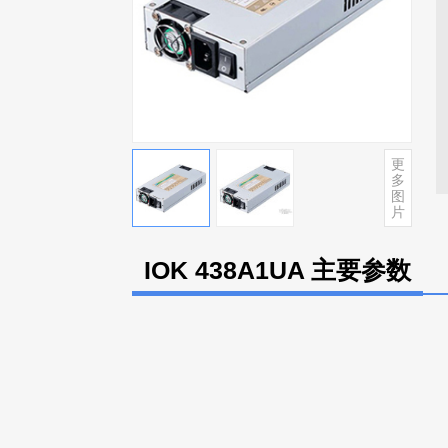
更
多
图
片
IOK 438A1UA 主要参数