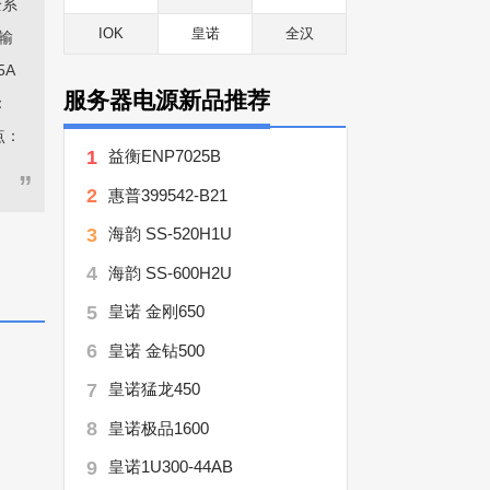
全系
IOK
皇诺
全汉
压输
5A
服务器电源新品推荐
：
点：
1
益衡ENP7025B
”
2
惠普399542-B21
3
海韵 SS-520H1U
4
海韵 SS-600H2U
5
皇诺 金刚650
6
皇诺 金钻500
7
皇诺猛龙450
8
皇诺极品1600
9
皇诺1U300-44AB