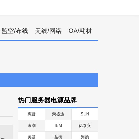
监空/布线
无线/网络
OA/耗材
热门服务器电源品牌
惠普
荣盛达
SUN
浪潮
IBM
亿泰兴
美基
益衡
海韵