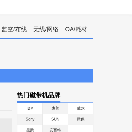
监空/布线
无线/网络
OA/耗材
热门磁带机品牌
IBM
惠普
戴尔
Sony
SUN
腾保
昆腾
安百特