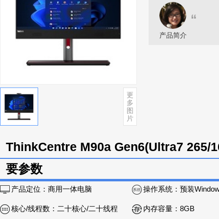
“
产品简介
更
多
图
片
ThinkCentre M90a Gen6(Ultra7 26
要参数
产品定位：
商用一体电脑
操作系统：
预装Windows 11 家庭
核心/线程数：
二十核心/二十线程
内存容量：
8GB