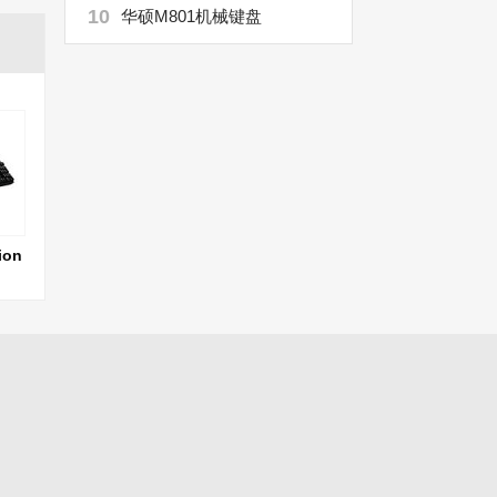
10
华硕M801机械键盘
ion
盘