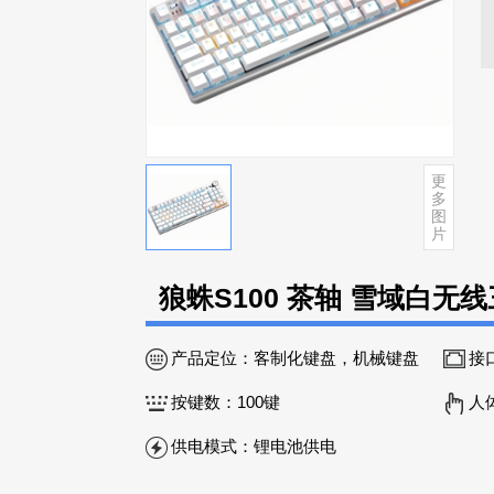
更
多
图
片
狼蛛S100 茶轴 雪域白无
产品定位：
客制化键盘，机械键盘
接
按键数：
100键
人
供电模式：
锂电池供电