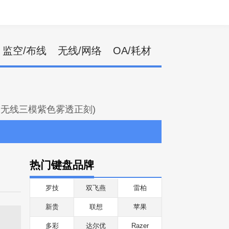
监空/布线
无线/网络
OA/耗材
雪域白无线三模紫色雾透正刻)
热门键盘品牌
罗技
双飞燕
雷柏
新贵
联想
苹果
多彩
达尔优
Razer