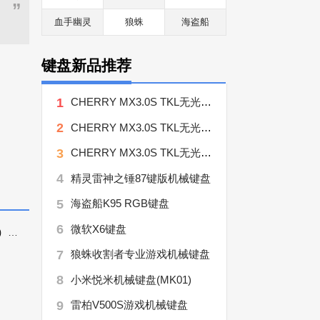
”
血手幽灵
狼蛛
海盗船
键盘新品推荐
1
CHERRY MX3.0S TKL无光有线键盘 红轴
2
CHERRY MX3.0S TKL无光有线键盘 茶轴
3
CHERRY MX3.0S TKL无光有线键盘 青轴
4
精灵雷神之锤87键版机械键盘
5
海盗船K95 RGB键盘
6
微软X6键盘
蓝牙
7
狼蛛收割者专业游戏机械键盘
8
小米悦米机械键盘(MK01)
9
雷柏V500S游戏机械键盘