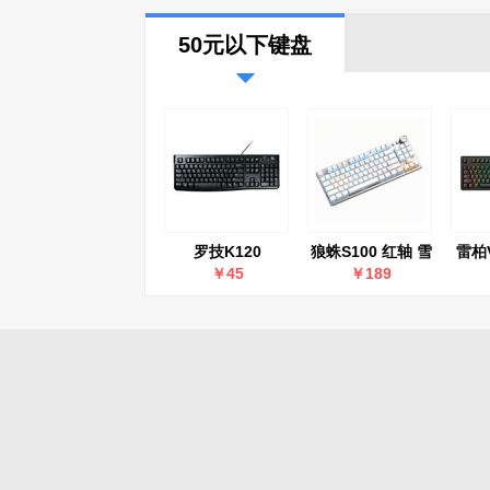
50元以下键盘
罗技K120
狼蛛S100 红轴 雪
雷柏
域白无线三模绿色
彩背
￥45
￥189
雾透正刻