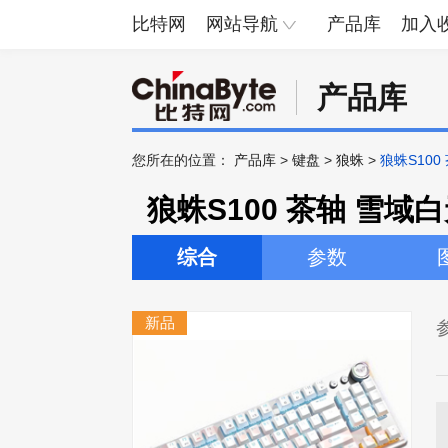
比特网
网站导航
产品库
加入
产品库
您所在的位置：
产品库
>
键盘
>
狼蛛
>
狼蛛S10
狼蛛S100 茶轴 雪
综合
参数
新品