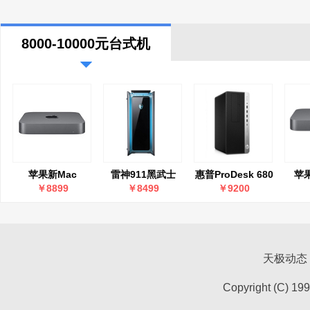
8000-10000元台式机
苹果新Mac
雷神911黑武士
惠普ProDesk 680
苹果
mini(8GB/256GB)
Ⅳ(i7
G4 MT(i7
￥8899
￥8499
￥9200
12700/16GB/512GB/RTX3060)
8700/16GB/256GB+1TB
独显)
天极动态
Copyright (C) 19