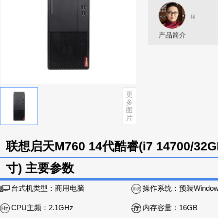
“
产品简介
更
多
图
片
联想启天M760 14代酷睿(i7 14700/32GB
寸) 主要参数
台式机类型：
商用电脑
操作系统：
预装Windows 11 Home 
CPU主频：
2.1GHz
内存容量：
16GB