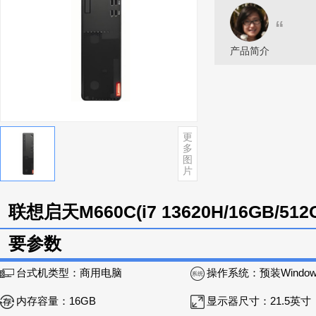
“
产品简介
更
多
图
片
联想启天M660C(i7 13620H/16GB/512
要参数
台式机类型：
商用电脑
操作系统：
预装Windows 10 Home 
内存容量：
16GB
显示器尺寸：
21.5英寸