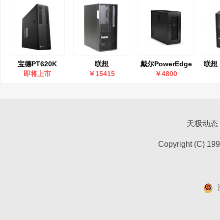
宝德PT620K
联想
戴尔PowerEdge
联想（
lenovo()ThinkSystem
T20(1226V3)
Th
即将上市
￥15415
￥4800
ST58 v3 至强E-
ST4
2486 32GB/2*2T
塔式
硬盘/R1
天极动态
Copyright (C) 19