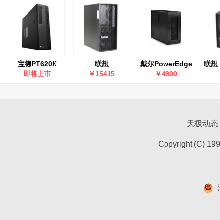
宝德PT620K
联想
戴尔PowerEdge
联想（
lenovo()ThinkSystem
T20(1226V3)
Th
即将上市
￥15415
￥4800
ST58 v3 至强E-
ST4
2486 32GB/2*2T
塔式
硬盘/R1
天极动态
Copyright (C) 19