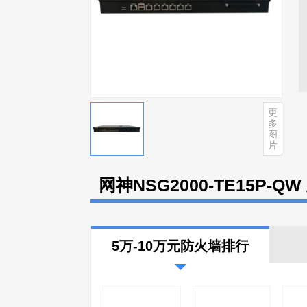
更
多
图
片
网神NSG2000-TE15P-Q
5万-10万元防火墙排行