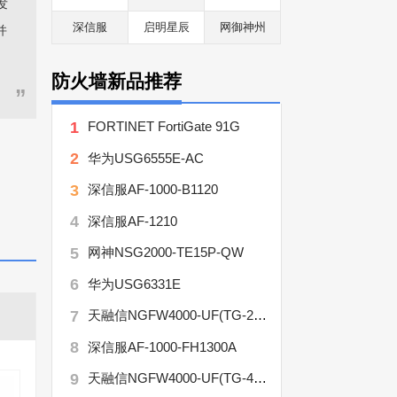
发
深信服
启明星辰
网御神州
并
防火墙新品推荐
”
1
FORTINET FortiGate 91G
2
华为USG6555E-AC
3
深信服AF-1000-B1120
4
深信服AF-1210
5
网神NSG2000-TE15P-QW
6
华为USG6331E
7
天融信NGFW4000-UF(TG-21109)
8
深信服AF-1000-FH1300A
9
天融信NGFW4000-UF(TG-41608)