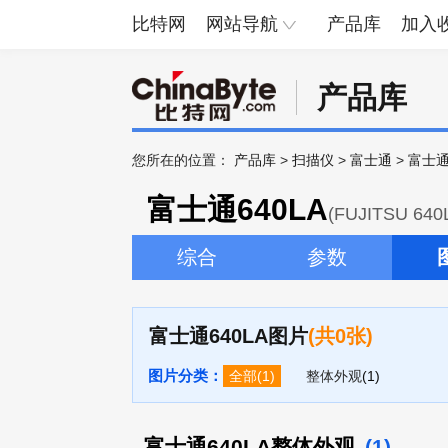
比特网
网站导航
产品库
加入
产品库
您所在的位置：
产品库
>
扫描仪
>
富士通
>
富士通
富士通640LA
(FUJITSU 640
综合
参数
富士通640LA图片
(共0张)
图片分类：
全部
(1)
整体外观
(1)
富士通640LA整体外观
(1)