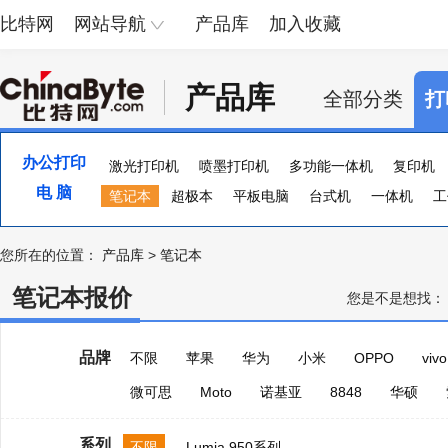
比特网
网站导航
产品库
加入收藏
产品库
全部分类
打
办公打印
激光打印机
喷墨打印机
多功能一体机
复印机
电 脑
便携照片打印机
笔记本
超极本
页宽打印机
平板电脑
台式机
证卡打印机
一体机
大幅
工
您所在的位置：
产品库
>
笔记本
笔记本报价
您是不是想找：
品牌
不限
苹果
华为
小米
OPPO
vivo
微可思
Moto
诺基亚
8848
华硕
系列
不限
Lumia 950系列