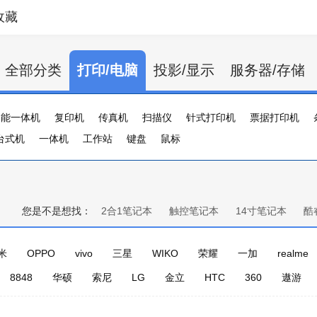
收藏
全部分类
打印/电脑
投影/显示
服务器/存储
功能一体机
复印机
传真机
扫描仪
针式打印机
票据打印机
台式机
证卡打印机
一体机
大幅打印机
工作站
键盘
标签打印机
鼠标
行式打印机
打印服务器
您是不是想找：
2合1笔记本
触控笔记本
14寸笔记本
酷
米
OPPO
vivo
三星
WIKO
荣耀
一加
realme
8848
华硕
索尼
LG
金立
HTC
360
遨游