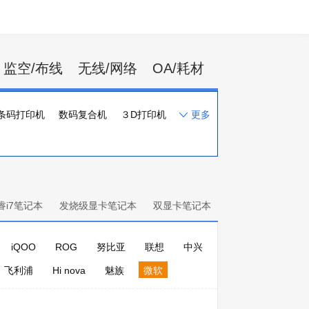
监空/布线
无线/网络
OA/耗材
条码打印机
数码复合机
３D打印机
更多
一体化速印机
打印机配件
睿i7笔记本
发烧级显卡笔记本
双显卡笔记本
iQOO
ROG
努比亚
联想
中兴
飞利浦
Hi nova
魅族
微软