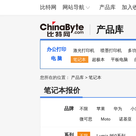
比特网
网站导航
产品库
加入
产品库
办公打印
激光打印机
喷墨打印机
多
电 脑
便携照片打印机
笔记本
超极本
页宽打印机
平板电脑
您所在的位置：
产品库
>
笔记本
笔记本报价
品牌
不限
苹果
华为
小
微可思
Moto
诺基亚
系列
不限
Lumia 950系列