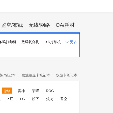
监空/布线
无线/网络
OA/耗材
条码打印机
数码复合机
３D打印机
更多
一体化速印机
打印机配件
睿i7笔记本
发烧级显卡笔记本
双显卡笔记本
微软
雷神
荣耀
ROG
歌
a豆
LG
松下
炫龙
吾空