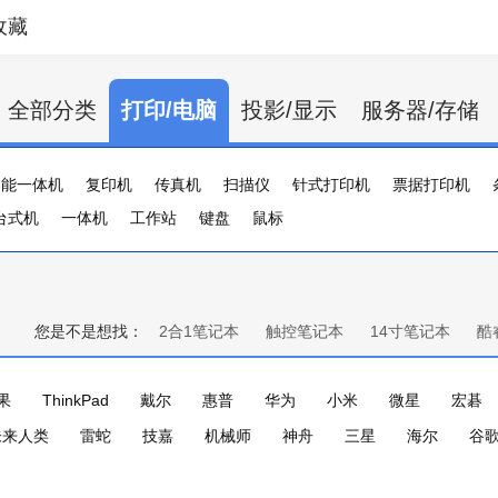
收藏
全部分类
打印/电脑
投影/显示
服务器/存储
功能一体机
复印机
传真机
扫描仪
针式打印机
票据打印机
台式机
证卡打印机
一体机
大幅打印机
工作站
键盘
标签打印机
鼠标
行式打印机
打印服务器
您是不是想找：
2合1笔记本
触控笔记本
14寸笔记本
酷
果
ThinkPad
戴尔
惠普
华为
小米
微星
宏碁
未来人类
雷蛇
技嘉
机械师
神舟
三星
海尔
谷