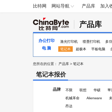
比特网
网站导航
产品库
加入
产品库
办公打印
激光打印机
喷墨打印机
多
电 脑
便携照片打印机
笔记本
超极本
页宽打印机
平板电脑
您所在的位置：
产品库
>
笔记本
笔记本报价
品牌
不限
联想
华硕
苹
机械革命
Alienware
昂达