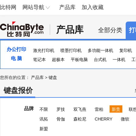
比特网
网站导航
产品库
加入收藏
产品库
全部分类
打
办公打印
激光打印机
喷墨打印机
多功能一体机
复印机
电 脑
便携照片打印机
笔记本
超极本
页宽打印机
平板电脑
台式机
证卡打印机
一体机
大幅
工
您所在的位置：
产品库
>
键盘
键盘报价
品牌
不限
罗技
双飞燕
雷柏
新贵
联
讯拓
骨伽
森松尼
CHERRY
微软
新盟