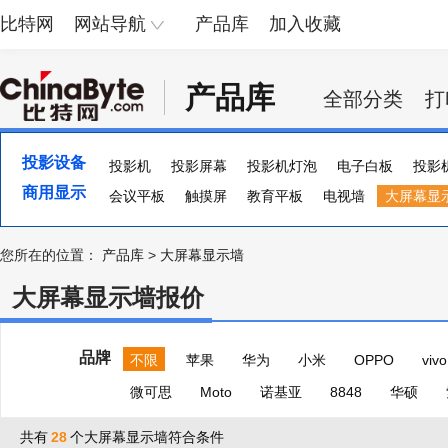
比特网
网站导航
产品库
加入收藏
产品库
全部分类
打
投影设备
投影机
投影屏幕
投影机灯泡
电子白板
投影
商用显示
会议平板
触摸屏
教育平板
电视墙
大屏幕显
您所在的位置：
产品库
>
大屏幕显示墙
大屏幕显示墙报价
品牌
不限
苹果
华为
小米
OPPO
vivo
微可思
Moto
诺基亚
8848
华硕
共有
28
个大屏幕显示墙符合条件