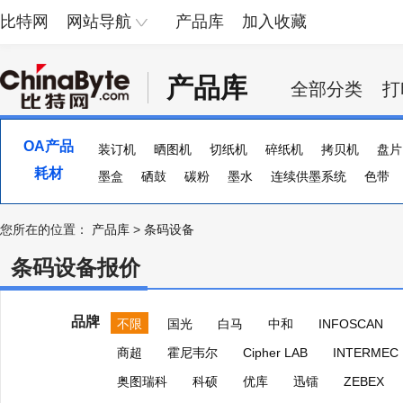
比特网
网站导航
产品库
加入收藏
产品库
全部分类
打
OA产品
装订机
晒图机
切纸机
碎纸机
拷贝机
盘片
耗材
UPS电源
墨盒
硒鼓
稳压电源
碳粉
墨水
连续供墨系统
色带
您所在的位置：
产品库
>
条码设备
条码设备报价
品牌
不限
国光
白马
中和
INFOSCAN
商超
霍尼韦尔
Cipher LAB
INTERMEC
奥图瑞科
科硕
优库
迅镭
ZEBEX